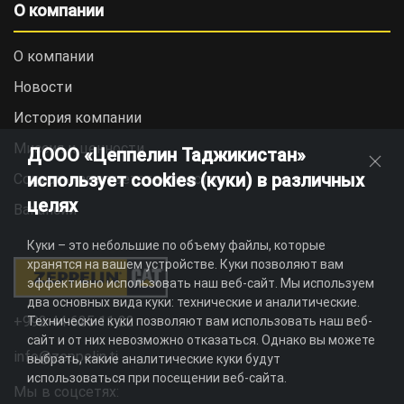
О компании
О компании
Новости
История компании
Миссия и ценности
ДООО «Цеппелин Таджикистан»
использует cookies (куки) в различных
Социальная ответственность
целях
Вакансии
Куки – это небольшие по объему файлы, которые
хранятся на вашем устройстве. Куки позволяют вам
эффективно использовать наш веб-сайт. Мы используем
два основных вида куки: технические и аналитические.
+992 44 625 11 22
Технические куки позволяют вам использовать наш веб-
сайт и от них невозможно отказаться. Однако вы можете
info@zeppelin.tj
выбрать, какие аналитические куки будут
использоваться при посещении веб-сайта.
Мы в соцсетях: