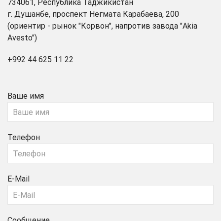
734061, Республика Таджикистан
г. Душанбе, проспект Негмата Карабаева, 200
(ориентир - рынок "Корвон", напротив завода "Akia
Avesto")
+992 44 625 11 22
Ваше имя
Телефон
E-Mail
Сообщение