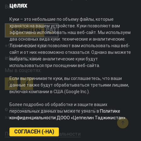
целях
Вакансии
Куки – это небольшие по объему файлы, которые
хранятся на вашем устройстве. Куки позволяют вам
эффективно использовать наш веб-сайт. Мы используем
два основных вида куки: технические и аналитические.
+992 44 625 11 22
Технические куки позволяют вам использовать наш веб-
сайт и от них невозможно отказаться. Однако вы можете
info@zeppelin.tj
выбрать, какие аналитические куки будут
использоваться при посещении веб-сайта.
Мы в соцсетях:
Если вы принимаете куки, вы соглашаетесь, что ваши
данные также будут обрабатываться третьими лицами,
включая компании в США (Google Inc.).
Более подробно об обработке и защите ваших
© 2026 ДООО «Цеппелин Таджикистан». Все права
персональных данных вы можете узнать в
Политике
защищены. ИНН - 010082996
конфиденциальности ДООО «Цеппелин Таджикистан»
.
СОГЛАСЕН (-НА)
Политика конфиденциальности