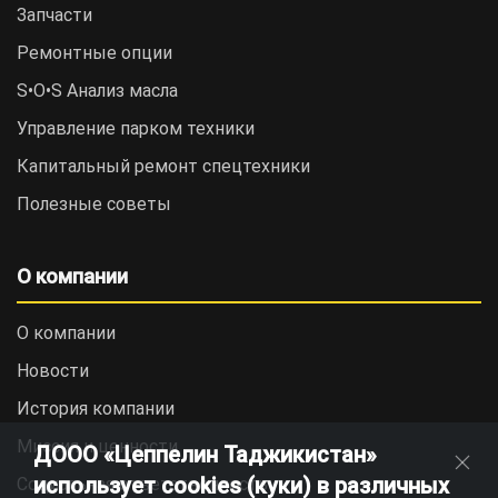
Запчасти
Ремонтные опции
S•O•S Анализ масла
Управление парком техники
Капитальный ремонт спецтехники
Полезные советы
О компании
О компании
Новости
История компании
Миссия и ценности
ДООО «Цеппелин Таджикистан»
использует cookies (куки) в различных
Социальная ответственность