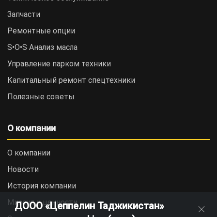
Запчасти
Ремонтные опции
S•O•S Анализ масла
Управление парком техники
Капитальный ремонт спецтехники
Полезные советы
О компании
О компании
Новости
История компании
Миссия и ценности
ДООО «Цеппелин Таджикистан»