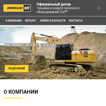
Официальный дилер
техники и энергетического
®
оборудования Cat
О КОМПАНИИ
КАТАЛОГ
СЕРВИС И ЗАПЧАСТИ
КОНТАКТЫ
ЭКСКАВАТОР CAT® 320 GX
Быстрая окупаемость вложенных
инвестиций
ПОДРОБНЕЕ
О КОМПАНИИ