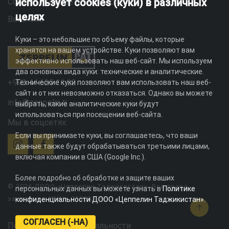
использует cookies (куки) в различных
Социальная ответственность
целях
Вакансии
Куки – это небольшие по объему файлы, которые
хранятся на вашем устройстве. Куки позволяют вам
эффективно использовать наш веб-сайт. Мы используем
два основных вида куки: технические и аналитические.
+992 44 625 11 22
Технические куки позволяют вам использовать наш веб-
сайт и от них невозможно отказаться. Однако вы можете
info@zeppelin.tj
выбрать, какие аналитические куки будут
использоваться при посещении веб-сайта.
Мы в соцсетях:
Если вы принимаете куки, вы соглашаетесь, что ваши
данные также будут обрабатываться третьими лицами,
включая компании в США (Google Inc.).
Более подробно об обработке и защите ваших
© 2026 ДООО «Цеппелин Таджикистан». Все права
персональных данных вы можете узнать в
Политике
защищены. ИНН - 010082996
конфиденциальности ДООО «Цеппелин Таджикистан»
.
СОГЛАСЕН (-НА)
Политика конфиденциальности