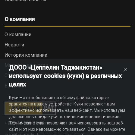
О компании
О компании
Новости
История компании
Миссия и ценности
ДООО «Цеппелин Таджикистан»
использует cookies (куки) в различных
Социальная ответственность
целях
Вакансии
Куки – это небольшие по объему файлы, которые
хранятся на вашем устройстве. Куки позволяют вам
эффективно использовать наш веб-сайт. Мы используем
два основных вида куки: технические и аналитические.
+992 44 625 11 22
Технические куки позволяют вам использовать наш веб-
сайт и от них невозможно отказаться. Однако вы можете
info@zeppelin.tj