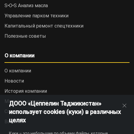
S•O•S Анализ масла
Управление парком техники
Капитальный ремонт спецтехники
Полезные советы
О компании
О компании
Новости
История компании
Миссия и ценности
ДООО «Цеппелин Таджикистан»
использует cookies (куки) в различных
Социальная ответственность
целях
Вакансии
Куки – это небольшие по объему файлы, которые