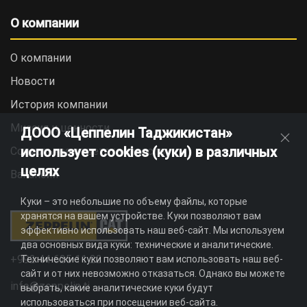
О компании
О компании
Новости
История компании
Миссия и ценности
ДООО «Цеппелин Таджикистан»
использует cookies (куки) в различных
Социальная ответственность
целях
Вакансии
Куки – это небольшие по объему файлы, которые
хранятся на вашем устройстве. Куки позволяют вам
эффективно использовать наш веб-сайт. Мы используем
два основных вида куки: технические и аналитические.
+992 44 625 11 22
Технические куки позволяют вам использовать наш веб-
сайт и от них невозможно отказаться. Однако вы можете
info@zeppelin.tj
выбрать, какие аналитические куки будут
использоваться при посещении веб-сайта.