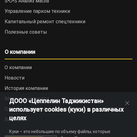
S•O•S Анализ масла
Управление парком техники
Капитальный ремонт спецтехники
Полезные советы
О компании
О компании
Новости
История компании
Миссия и ценности
ДООО «Цеппелин Таджикистан»
использует cookies (куки) в различных
Социальная ответственность
целях
Вакансии
Куки – это небольшие по объему файлы, которые