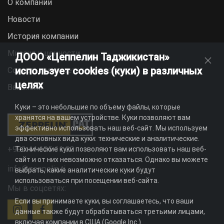
О компании
Новости
История компании
Миссия и ценности
ДООО «Цеппелин Таджикистан»
использует cookies (куки) в различных
Социальная ответственность
целях
Вакансии
Куки – это небольшие по объему файлы, которые
хранятся на вашем устройстве. Куки позволяют вам
эффективно использовать наш веб-сайт. Мы используем
два основных вида куки: технические и аналитические.
+992 44 625 11 22
Технические куки позволяют вам использовать наш веб-
сайт и от них невозможно отказаться. Однако вы можете
info@zeppelin.tj
выбрать, какие аналитические куки будут
использоваться при посещении веб-сайта.
Мы в соцсетях:
Если вы принимаете куки, вы соглашаетесь, что ваши
данные также будут обрабатываться третьими лицами,
включая компании в США (Google Inc.).