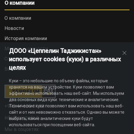
О компании
О компании
Новости
История компании
Миссия и ценности
ДООО «Цеппелин Таджикистан»
использует cookies (куки) в различных
Социальная ответственность
целях
Вакансии
Куки – это небольшие по объему файлы, которые
хранятся на вашем устройстве. Куки позволяют вам
эффективно использовать наш веб-сайт. Мы используем
два основных вида куки: технические и аналитические.
+992 44 625 11 22
Технические куки позволяют вам использовать наш веб-
сайт и от них невозможно отказаться. Однако вы можете
info@zeppelin.tj
выбрать, какие аналитические куки будут
использоваться при посещении веб-сайта.
Мы в соцсетях: