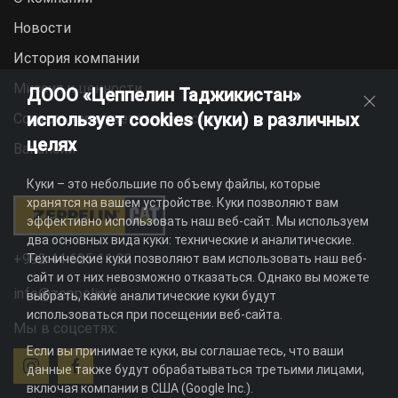
Новости
История компании
Миссия и ценности
ДООО «Цеппелин Таджикистан»
использует cookies (куки) в различных
Социальная ответственность
целях
Вакансии
Куки – это небольшие по объему файлы, которые
хранятся на вашем устройстве. Куки позволяют вам
эффективно использовать наш веб-сайт. Мы используем
два основных вида куки: технические и аналитические.
+992 44 625 11 22
Технические куки позволяют вам использовать наш веб-
сайт и от них невозможно отказаться. Однако вы можете
info@zeppelin.tj
выбрать, какие аналитические куки будут
использоваться при посещении веб-сайта.
Мы в соцсетях:
Если вы принимаете куки, вы соглашаетесь, что ваши
данные также будут обрабатываться третьими лицами,
включая компании в США (Google Inc.).