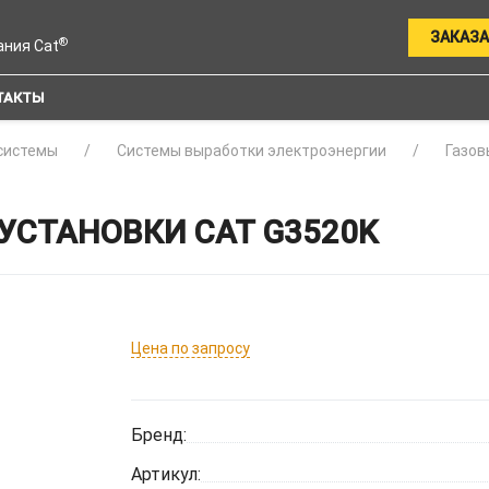
ЗАКАЗА
®
ания Cat
ТАКТЫ
системы
Системы выработки электроэнергии
Газов
УСТАНОВКИ CAT G3520K
Цена по запросу
Бренд:
Артикул: