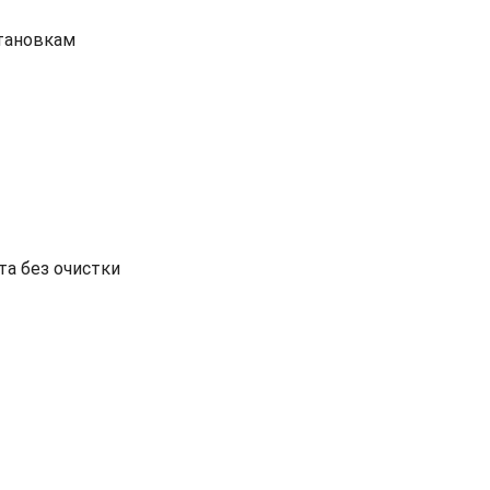
становкам
та без очистки