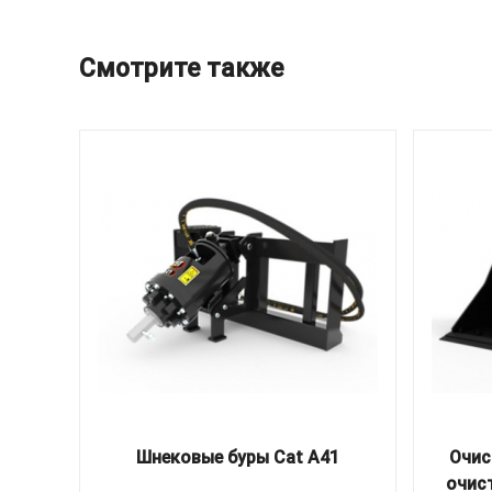
Смотрите также
Шнековые буры Cat A41
Очис
очис