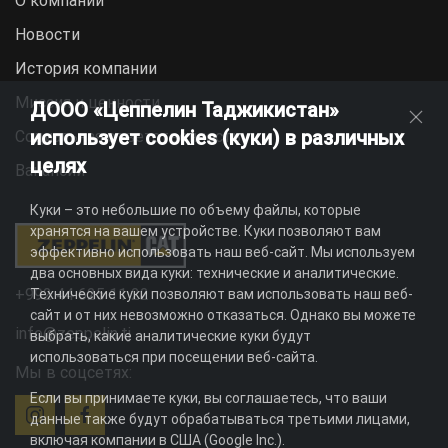
О компании
Новости
История компании
Миссия и ценности
ДООО «Цеппелин Таджикистан»
использует cookies (куки) в различных
Социальная ответственность
целях
Вакансии
Куки – это небольшие по объему файлы, которые
хранятся на вашем устройстве. Куки позволяют вам
эффективно использовать наш веб-сайт. Мы используем
два основных вида куки: технические и аналитические.
+992 44 625 11 22
Технические куки позволяют вам использовать наш веб-
сайт и от них невозможно отказаться. Однако вы можете
info@zeppelin.tj
выбрать, какие аналитические куки будут
использоваться при посещении веб-сайта.
Мы в соцсетях:
Если вы принимаете куки, вы соглашаетесь, что ваши
данные также будут обрабатываться третьими лицами,
включая компании в США (Google Inc.).