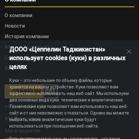
О компании
Новости
История компании
Миссия и ценности
ДООО «Цеппелин Таджикистан»
использует cookies (куки) в различных
Социальная ответственность
целях
Вакансии
Куки – это небольшие по объему файлы, которые
хранятся на вашем устройстве. Куки позволяют вам
эффективно использовать наш веб-сайт. Мы используем
два основных вида куки: технические и аналитические.
+992 44 625 11 22
Технические куки позволяют вам использовать наш веб-
сайт и от них невозможно отказаться. Однако вы можете
info@zeppelin.tj
выбрать, какие аналитические куки будут
использоваться при посещении веб-сайта.
Мы в соцсетях:
Если вы принимаете куки, вы соглашаетесь, что ваши