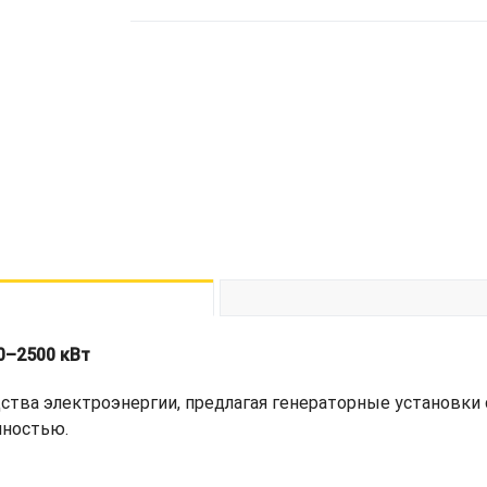
0–2500 кВт
одства электроэнергии, предлагая генераторные установк
чностью.