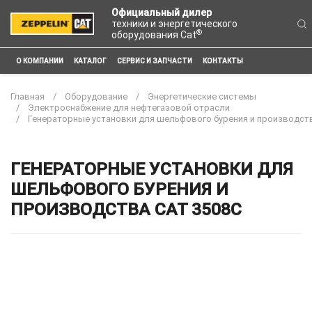
Официальный дилер
техники и энергетического
®
оборудования Cat
О КОМПАНИИ
КАТАЛОГ
СЕРВИС И ЗАПЧАСТИ
КОНТАКТЫ
Главная
Оборудование
Энергетические системы
Электроснабжение для нефтегазовой отрасли
Генераторные установки для шельфового бурения и производст
ГЕНЕРАТОРНЫЕ УСТАНОВКИ ДЛЯ
ШЕЛЬФОВОГО БУРЕНИЯ И
ПРОИЗВОДСТВА CAT 3508C