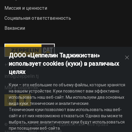
Миссия и ценности
Социальная ответственность
Вакансии
ДООО «Цеппелин Таджикистан»
использует cookies (куки) в различных
+992 44 625 11 22
целях
info@zeppelin.tj
Куки – это небольшие по объему файлы, которые хранятся
Мы в соцсетях:
на вашем устройстве. Куки позволяют вам эффективно
использовать наш веб-сайт. Мы используем два основных
вида куки: технические и аналитические.
Технические куки позволяют вам использовать наш веб-
сайт и от них невозможно отказаться. Однако вы можете
выбрать, какие аналитические куки будут использоваться
© 2026 ДООО «Цеппелин Таджикистан». Все права
при посещении веб-сайта.
защищены. ИНН - 010082996