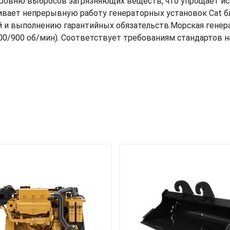
 уровню выбросов загрязняющих веществ, что упрощает ис
чивает непрерывную работу генераторных установок Cat б
 и выполнению гарантийных обязательств.Морская генерат
000/900 об/мин). Соответствует требованиям стандартов на