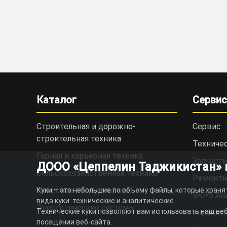
Каталог
Сервис
Строительная и дорожно-
Сервис
cтроительная техника
Техниче
Горная и карьерная техника
Запчасти
ДООО «Цеппелин Таджикистан» ис
Сельскохозяйственная техника
Ремонтн
Навесное оборудование
Куки – это небольшие по объему файлы, которые храня
S•O•S Ан
вида куки: технические и аналитические.
Энергетические системы
Технические куки позволяют вам использовать наш веб
Управлен
посещении веб-сайта.