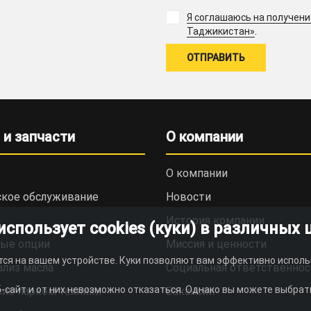
Я соглашаюсь на получен
.
Таджикистан»
 и запчасти
О компании
О компании
ское обслуживание
Новости
История компании
пользует cookies (куки) в различных 
ые опции
Миссия и ценности
тся на вашем устройстве. Куки позволяют вам эффективно исполь
ализ масла
Социальная ответственнос
-сайт и от них невозможно отказаться. Однако вы можете выбрать
ие парком техники
Вакансии