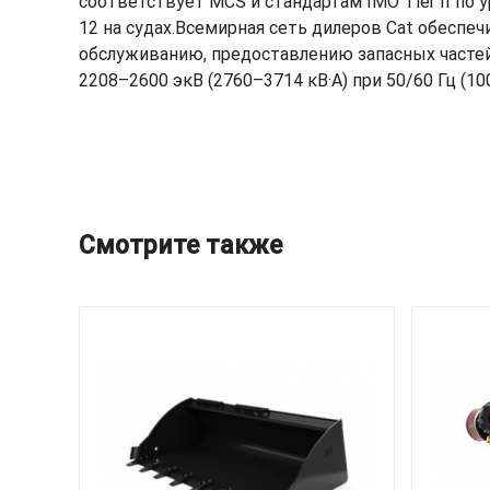
соответствует MCS и стандартам IMO Tier II по
12 на судах.Всемирная сеть дилеров Cat обеспе
обслуживанию, предоставлению запасных частей
2208–2600 экВ (2760–3714 кВ·А) при 50/60 Гц (1
Смотрите также