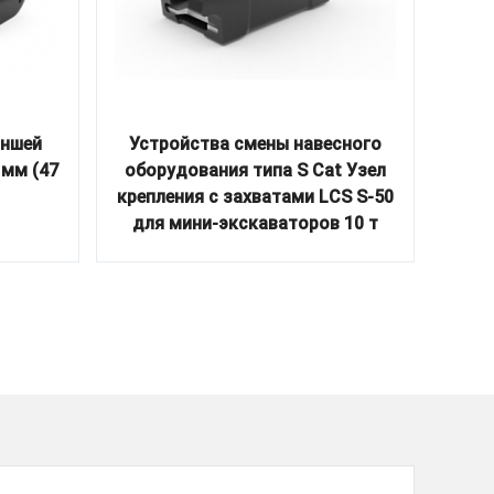
аншей
Устройства смены навесного
 мм (47
оборудования типа S Cat Узел
эк
крепления с захватами LCS S-50
1650
для мини-экскаваторов 10 т