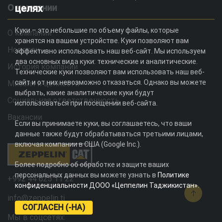
О компании
целях
Куки – это небольшие по объему файлы, которые
О компании
хранятся на вашем устройстве. Куки позволяют вам
Новости
эффективно использовать наш веб-сайт. Мы используем
два основных вида куки: технические и аналитические.
История компании
Технические куки позволяют вам использовать наш веб-
сайт и от них невозможно отказаться. Однако вы можете
Миссия и ценности
выбрать, какие аналитические куки будут
Социальная ответственность
использоваться при посещении веб-сайта.
Вакансии
Если вы принимаете куки, вы соглашаетесь, что ваши
данные также будут обрабатываться третьими лицами,
включая компании в США (Google Inc.).
Более подробно об обработке и защите ваших
персональных данных вы можете узнать в
Политике
+992 44 625 11 22
конфиденциальности ДООО «Цеппелин Таджикистан»
.
info@zeppelin.tj
СОГЛАСЕН (-НА)
Мы в соцсетях: