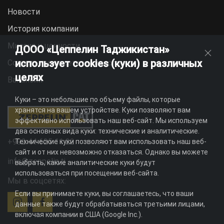
Новости
История компании
Миссия и ценности
ДООО «Цеппелин Таджикистан»
использует cookies (куки) в различных
Социальная ответственность
целях
Вакансии
Куки – это небольшие по объему файлы, которые
хранятся на вашем устройстве. Куки позволяют вам
эффективно использовать наш веб-сайт. Мы используем
два основных вида куки: технические и аналитические.
+992 44 625 11 22
Технические куки позволяют вам использовать наш веб-
сайт и от них невозможно отказаться. Однако вы можете
info@zeppelin.tj
выбрать, какие аналитические куки будут
использоваться при посещении веб-сайта.
Мы в соцсетях:
Если вы принимаете куки, вы соглашаетесь, что ваши
данные также будут обрабатываться третьими лицами,
включая компании в США (Google Inc.).