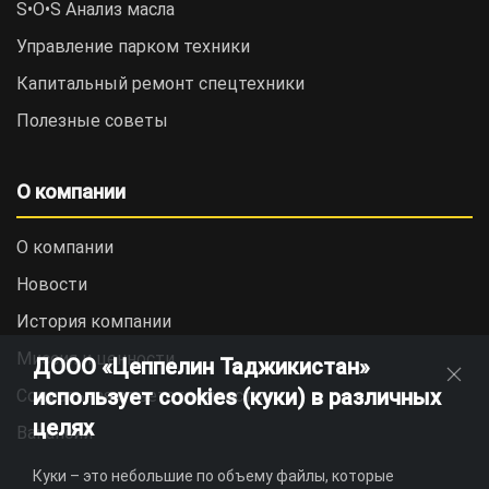
S•O•S Анализ масла
Управление парком техники
Капитальный ремонт спецтехники
Полезные советы
О компании
О компании
Новости
История компании
Миссия и ценности
ДООО «Цеппелин Таджикистан»
использует cookies (куки) в различных
Социальная ответственность
целях
Вакансии
Куки – это небольшие по объему файлы, которые