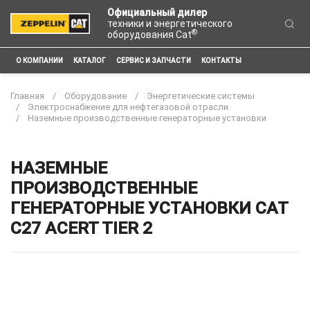
Официальный дилер
техники и энергетического
®
оборудования Cat
О КОМПАНИИ
КАТАЛОГ
СЕРВИС И ЗАПЧАСТИ
КОНТАКТЫ
Главная
Оборудование
Энергетические системы
Электроснабжение для нефтегазовой отрасли
Наземные производственные генераторные установки
НАЗЕМНЫЕ
ПРОИЗВОДСТВЕННЫЕ
ГЕНЕРАТОРНЫЕ УСТАНОВКИ CAT
C27 ACERT TIER 2