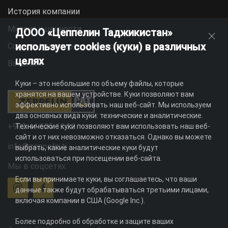
История компании
Миссия и ценности
ДООО «Цеппелин Таджикистан»
использует cookies (куки) в различных
Социальная ответственность
целях
Вакансии
Куки – это небольшие по объему файлы, которые
хранятся на вашем устройстве. Куки позволяют вам
эффективно использовать наш веб-сайт. Мы используем
два основных вида куки: технические и аналитические.
+992 44 625 11 22
Технические куки позволяют вам использовать наш веб-
сайт и от них невозможно отказаться. Однако вы можете
info@zeppelin.tj
выбрать, какие аналитические куки будут
использоваться при посещении веб-сайта.
Мы в соцсетях:
Если вы принимаете куки, вы соглашаетесь, что ваши
данные также будут обрабатываться третьими лицами,
включая компании в США (Google Inc.).
Более подробно об обработке и защите ваших