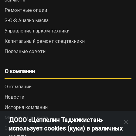
Ремонтные опции
S•O•S Анализ масла
Управление парком техники
Капитальный ремонт спецтехники
Полезные советы
О компании
О компании
Новости
История компании
Миссия и ценности
ДООО «Цеппелин Таджикистан»
использует cookies (куки) в различных
Социальная ответственность