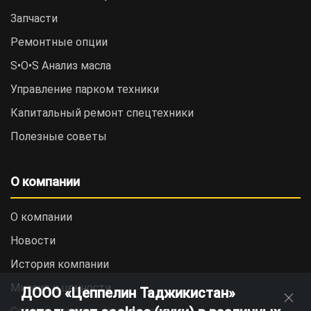
Запчасти
Ремонтные опции
S•O•S Анализ масла
Управление парком техники
Капитальный ремонт спецтехники
Полезные советы
О компании
О компании
Новости
История компании
Миссия и ценности
ДООО «Цеппелин Таджикистан»