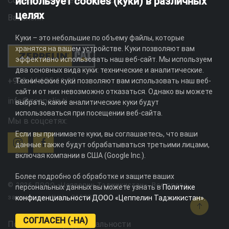
использует cookies (куки) в различных
Социальная ответственность
целях
Вакансии
Куки – это небольшие по объему файлы, которые
хранятся на вашем устройстве. Куки позволяют вам
эффективно использовать наш веб-сайт. Мы используем
два основных вида куки: технические и аналитические.
+992 44 625 11 22
Технические куки позволяют вам использовать наш веб-
сайт и от них невозможно отказаться. Однако вы можете
info@zeppelin.tj
выбрать, какие аналитические куки будут
использоваться при посещении веб-сайта.
Мы в соцсетях:
Если вы принимаете куки, вы соглашаетесь, что ваши
данные также будут обрабатываться третьими лицами,
включая компании в США (Google Inc.).
Более подробно об обработке и защите ваших
© 2026 ДООО «Цеппелин Таджикистан». Все права
персональных данных вы можете узнать в
Политике
защищены. ИНН - 010082996
конфиденциальности ДООО «Цеппелин Таджикистан»
.
СОГЛАСЕН (-НА)
Политика конфиденциальности