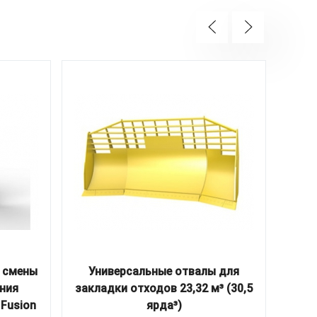
 смены
Универсальные отвалы для
Ко
ния
закладки отходов 23,32 м³ (30,5
мини
 Fusion
ярда³)