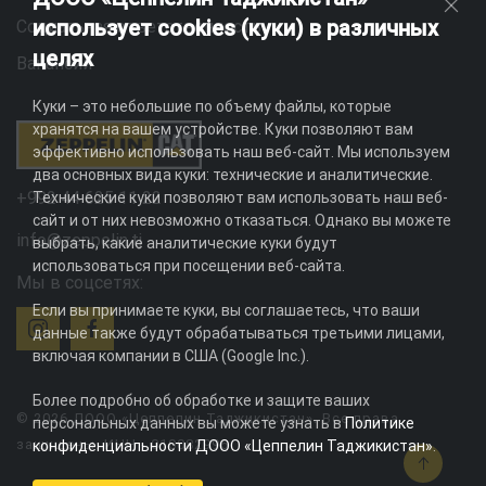
использует cookies (куки) в различных
Социальная ответственность
целях
Вакансии
Куки – это небольшие по объему файлы, которые
хранятся на вашем устройстве. Куки позволяют вам
эффективно использовать наш веб-сайт. Мы используем
два основных вида куки: технические и аналитические.
+992 44 625 11 22
Технические куки позволяют вам использовать наш веб-
сайт и от них невозможно отказаться. Однако вы можете
info@zeppelin.tj
выбрать, какие аналитические куки будут
использоваться при посещении веб-сайта.
Мы в соцсетях:
Если вы принимаете куки, вы соглашаетесь, что ваши
данные также будут обрабатываться третьими лицами,
включая компании в США (Google Inc.).
Более подробно об обработке и защите ваших
© 2026 ДООО «Цеппелин Таджикистан». Все права
персональных данных вы можете узнать в
Политике
защищены. ИНН - 010082996
конфиденциальности ДООО «Цеппелин Таджикистан»
.