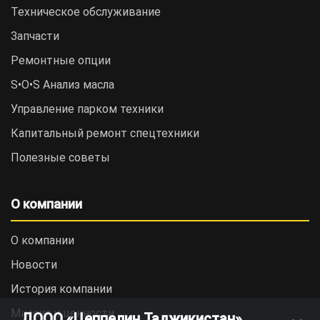
Техническое обслуживание
Запчасти
Ремонтные опции
S•O•S Анализ масла
Управление парком техники
Капитальный ремонт спецтехники
Полезные советы
О компании
О компании
Новости
История компании
Миссия и ценности
ДООО «Цеппелин Таджикистан»