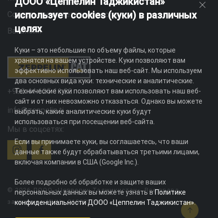
ДООО «Цеппелин Таджикистан»
использует cookies (куки) в различных
Социальная ответственность
целях
Вакансии
Куки – это небольшие по объему файлы, которые
хранятся на вашем устройстве. Куки позволяют вам
эффективно использовать наш веб-сайт. Мы используем
два основных вида куки: технические и аналитические.
+992 44 625 11 22
Технические куки позволяют вам использовать наш веб-
сайт и от них невозможно отказаться. Однако вы можете
info@zeppelin.tj
выбрать, какие аналитические куки будут
использоваться при посещении веб-сайта.
Мы в соцсетях:
Если вы принимаете куки, вы соглашаетесь, что ваши
данные также будут обрабатываться третьими лицами,
включая компании в США (Google Inc.).
Более подробно об обработке и защите ваших
© 2026 ДООО «Цеппелин Таджикистан». Все права
персональных данных вы можете узнать в
Политике
защищены. ИНН - 010082996
конфиденциальности ДООО «Цеппелин Таджикистан»
.