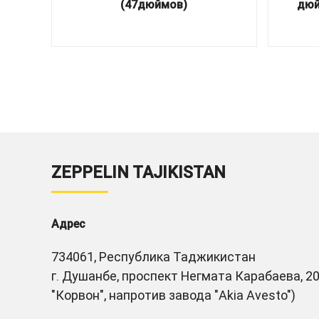
(47дюймов)
дюй
ZEPPELIN TAJIKISTAN
Адрес
734061, Республика Таджикистан
г. Душанбе, проспект Негмата Карабаева, 20
"Корвон", напротив завода "Akia Avesto")