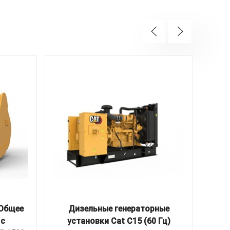
 Общее
Дизельные генераторные
Д
 с
установки Cat C15 (60 Гц)
у