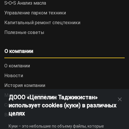
S•O•S Анализ масла
Управление парком техники
Капитальный ремонт спецтехники
Полезные советы
О компании
О компании
Новости
История компании
Миссия и ценности
ДООО «Цеппелин Таджикистан»
использует cookies (куки) в различных
Социальная ответственность
целях
Вакансии
Куки – это небольшие по объему файлы, которые