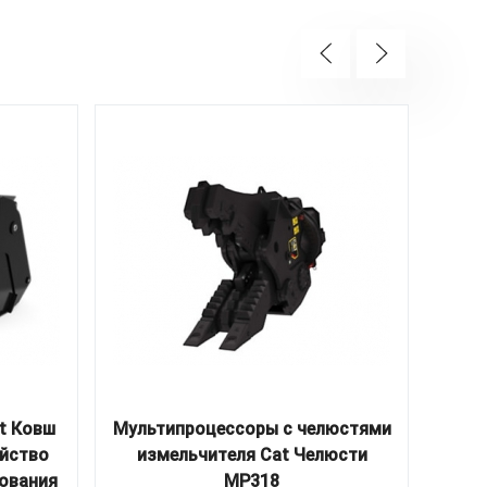
t Ковш
Мультипроцессоры с челюстями
ойство
измельчителя Cat Челюсти
двиг
ования
MP318