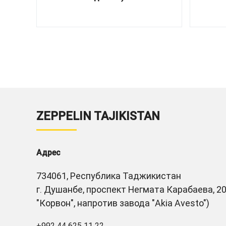
ZEPPELIN TAJIKISTAN
Адрес
734061, Республика Таджикистан
г. Душанбе, проспект Негмата Карабаева, 20
"Корвон", напротив завода "Akia Avesto")
+992 44 625 11 22