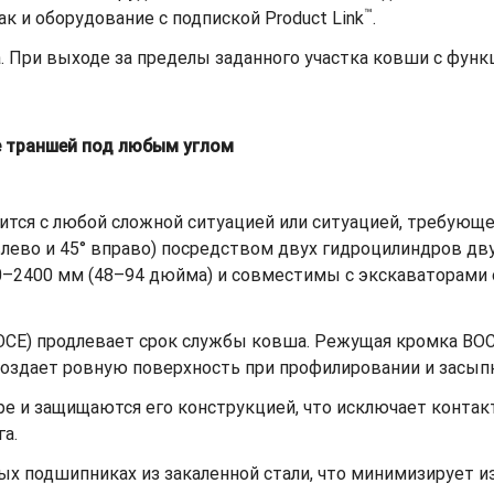
™
как и оборудование с подпиской Product Link
.
. При выходе за пределы заданного участка ковши с фун
е траншей под любым углом
тся с любой сложной ситуацией или ситуацией, требующе
° влево и 45° вправо) посредством двух гидроцилиндров д
–2400 мм (48–94 дюйма) и совместимы с экскаваторами от
OCE) продлевает срок службы ковша. Режущая кромка BO
 создает ровную поверхность при профилировании и засып
оре и защищаются его конструкцией, что исключает конт
а.
 подшипниках из закаленной стали, что минимизирует из