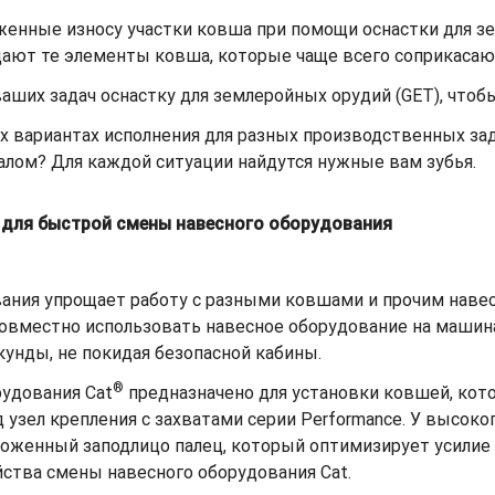
енные износу участки ковша при помощи оснастки для з
ют те элементы ковша, которые чаще всего соприкасаютс
ших задач оснастку для землеройных орудий (GET), чтобы
х вариантах исполнения для разных производственных зад
лом? Для каждой ситуации найдутся нужные вам зубья.
в для быстрой смены навесного оборудования
ания упрощает работу с разными ковшами и прочим наве
овместно использовать навесное оборудование на машина
унды, не покидая безопасной кабины.
®
рудования Cat
предназначено для установки ковшей, кот
зел крепления с захватами серии Performance. У высоко
ложенный заподлицо палец, который оптимизирует усилие
йства смены навесного оборудования Cat.