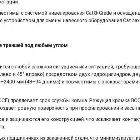
уатации.
естимы с системой нивелирования Cat® Grade и оснащен
с устройством для смены навесного оборудования Cat зах
е траншей под любым углом
тся с любой сложной ситуацией или ситуацией, требующе
° влево и 45° вправо) посредством двух гидроцилиндров д
–2400 мм (48–94 дюйма) и совместимы с экскаваторами от
OCE) продлевает срок службы ковша. Режущая кромка BO
 создает ровную поверхность при профилировании и засып
оре и защищаются его конструкцией, что исключает конт
а.
 подшипниках из закаленной стали, что минимизирует из