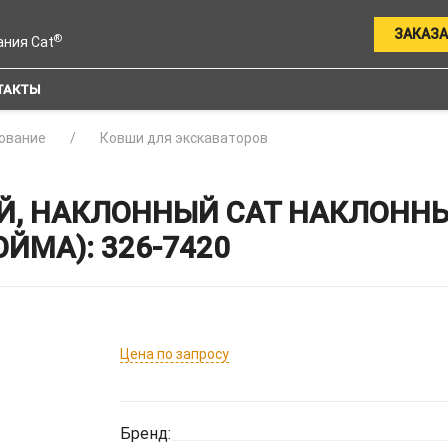
ЗАКАЗА
®
ания Cat
ТАКТЫ
ование
Ковши для экскаваторов
Й, НАКЛОННЫЙ CAT НАКЛОНН
ЙМА): 326-7420
Цена по запросу
Бренд: