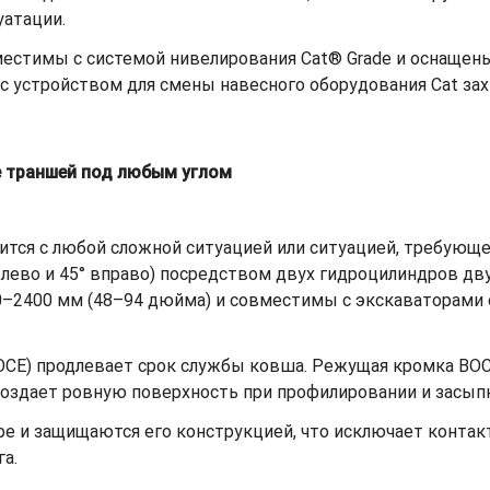
уатации.
естимы с системой нивелирования Cat® Grade и оснащен
с устройством для смены навесного оборудования Cat зах
е траншей под любым углом
тся с любой сложной ситуацией или ситуацией, требующе
° влево и 45° вправо) посредством двух гидроцилиндров д
–2400 мм (48–94 дюйма) и совместимы с экскаваторами от
OCE) продлевает срок службы ковша. Режущая кромка BO
 создает ровную поверхность при профилировании и засып
оре и защищаются его конструкцией, что исключает конт
а.