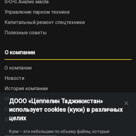
S•O•S Анализ масла
Управление парком техники
Капитальный ремонт спецтехники
Полезные советы
О компании
О компании
Новости
История компании
Миссия и ценности
ДООО «Цеппелин Таджикистан»
использует cookies (куки) в различных
Социальная ответственность
целях
Вакансии
Куки – это небольшие по объему файлы, которые