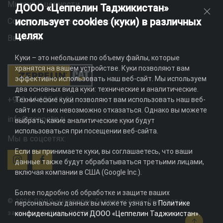
Миссия и ценности
ДООО «Цеппелин Таджикистан»
использует cookies (куки) в различных
Социальная ответственность
целях
Вакансии
Куки – это небольшие по объему файлы, которые
хранятся на вашем устройстве. Куки позволяют вам
эффективно использовать наш веб-сайт. Мы используем
два основных вида куки: технические и аналитические.
+992 44 625 11 22
Технические куки позволяют вам использовать наш веб-
сайт и от них невозможно отказаться. Однако вы можете
info@zeppelin.tj
выбрать, какие аналитические куки будут
использоваться при посещении веб-сайта.
Мы в соцсетях:
Если вы принимаете куки, вы соглашаетесь, что ваши
данные также будут обрабатываться третьими лицами,
включая компании в США (Google Inc.).
Более подробно об обработке и защите ваших
© 2026 ДООО «Цеппелин Таджикистан». Все права
персональных данных вы можете узнать в
Политике
защищены. ИНН - 010082996
конфиденциальности ДООО «Цеппелин Таджикистан»
.