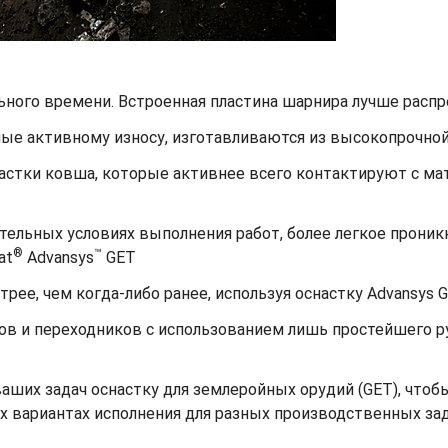
ьного времени. Встроенная пластина шарнира лучше распр
ные активному износу, изготавливаются из высокопрочной
астки ковша, которые активнее всего контактируют с ма
ельных условиях выполнения работ, более легкое проникн
®
™
at
Advansys
GET
рее, чем когда-либо ранее, используя оснастку Advansys 
ов и переходников с использованием лишь простейшего р
ших задач оснастку для землеройных орудий (GET), чтобы
х вариантах исполнения для разных производственных зад