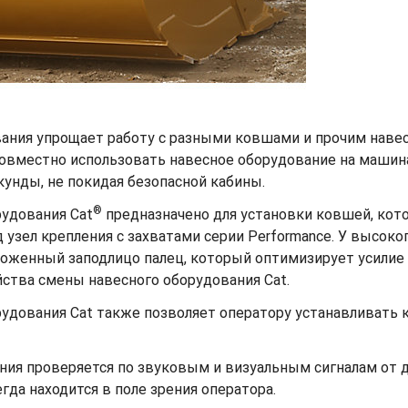
ания упрощает работу с разными ковшами и прочим наве
овместно использовать навесное оборудование на машина
унды, не покидая безопасной кабины.
®
рудования Cat
предназначено для установки ковшей, кот
зел крепления с захватами серии Performance. У высоко
ложенный заподлицо палец, который оптимизирует усилие
йства смены навесного оборудования Cat.
удования Cat также позволяет оператору устанавливать к
ния проверяется по звуковым и визуальным сигналам от д
да находится в поле зрения оператора.