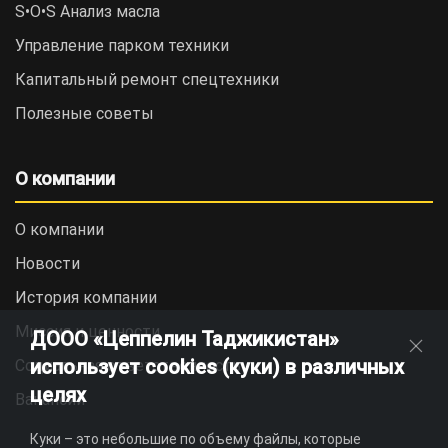
S•O•S Анализ масла
Управление парком техники
Капитальный ремонт спецтехники
Полезные советы
О компании
О компании
Новости
История компании
Миссия и ценности
ДООО «Цеппелин Таджикистан»
использует cookies (куки) в различных
Социальная ответственность
целях
Вакансии
Куки – это небольшие по объему файлы, которые