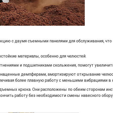
кцию с двумя съемными панелями для обслуживания, что
стойкие материалы, особенно для челюстей.
нениями и подшипниками скольжения, помогут увеличить
снащенные демпферами, амортизируют открывание челюс
спечивая более плавную работу с меньшими вибрациями в 
дъемных крюка. Они расположены по обеим сторонам инст
кончить работу без необходимости смены навесного обор