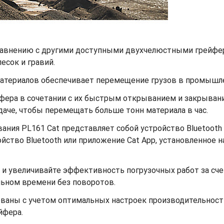
 сравнению с другими доступными двухчелюстными грей
песок и гравий.
материалов обеспечивает перемещение грузов в промышл
фера в сочетании с их быстрым открыванием и закрыван
даче, чтобы перемещать больше тонн материала в час.
ания PL161 Cat представляет собой устройство Bluetooth 
ство Bluetooth или приложение Cat App, установленное н
и и увеличивайте эффективность погрузочных работ за с
альном времени без поворотов.
аны с учетом оптимальных настроек производительности
йфера.