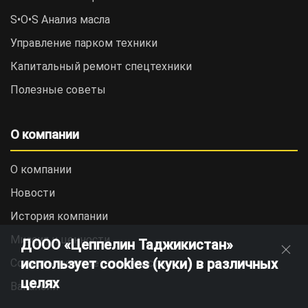
S•O•S Анализ масла
Управление парком техники
Капитальный ремонт спецтехники
Полезные советы
О компании
О компании
Новости
История компании
Миссия и ценности
ДООО «Цеппелин Таджикистан»
использует cookies (куки) в различных
Социальная ответственность
целях
Вакансии