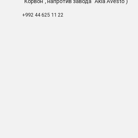
"Корвон", напротив завода "Akia Avesto")
+992 44 625 11 22