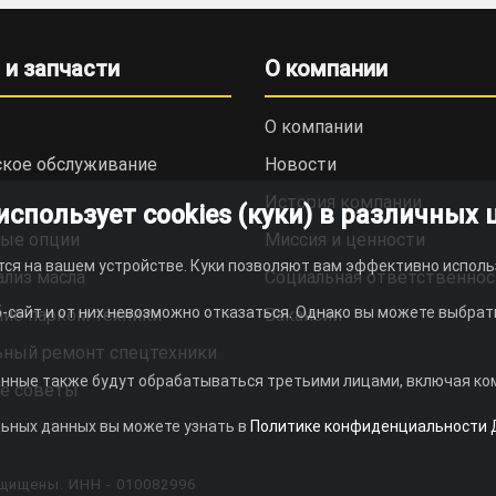
 и запчасти
О компании
О компании
ское обслуживание
Новости
История компании
пользует cookies (куки) в различных 
ые опции
Миссия и ценности
тся на вашем устройстве. Куки позволяют вам эффективно исполь
ализ масла
Социальная ответственнос
-сайт и от них невозможно отказаться. Однако вы можете выбрать
ие парком техники
Вакансии
ьный ремонт спецтехники
анные также будут обрабатываться третьими лицами, включая комп
е советы
льных данных вы можете узнать в
Политике конфиденциальности 
щищены. ИНН - 010082996