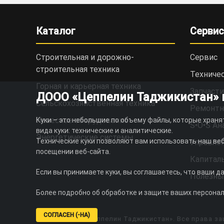
Каталог
Сервис
Строительная и дорожно-
Сервис
cтроительная техника
Техниче
Горная и карьерная техника
Запчасти
ДООО «Цеппелин Таджикистан» ис
Сельскохозяйственная техника
Ремонтн
Навесное оборудование
Куки – это небольшие по объему файлы, которые храня
S•O•S Ан
вида куки: технические и аналитические.
Энергетические системы
Технические куки позволяют вам использовать наш веб
Управлен
посещении веб-сайта.
Капитал
Если вы принимаете куки, вы соглашаетесь, что ваши д
Полезны
Более подробно об обработке и защите ваших персона
СОГЛАСЕН (-НА)
© 2026 ДООО «Цеппелин Таджикистан». Все права за