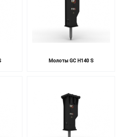
S
Молоты GC H140 S