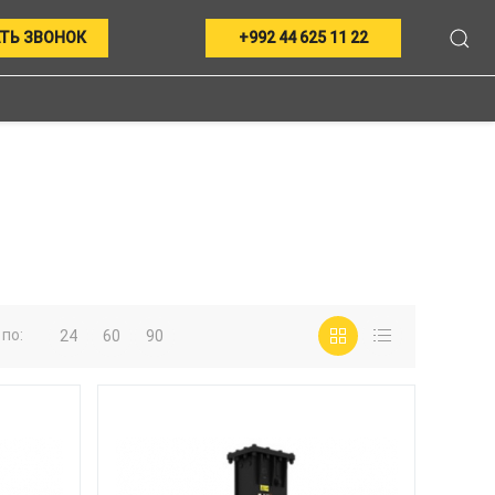
ТЬ ЗВОНОК
+992 44 625 11 22
по:
24
60
90