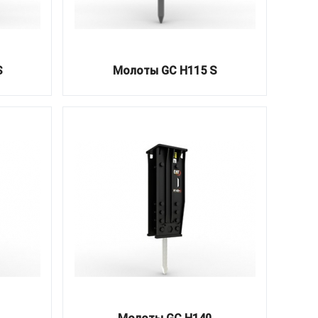
S
Молоты GC H115 S