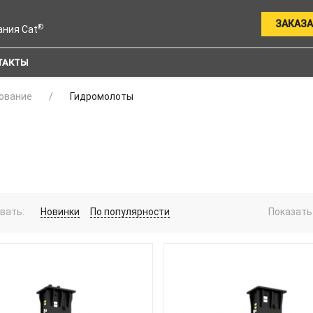
ЗАКАЗА
®
ания Cat
ТАКТЫ
ование
Гидромолоты
вать:
Новинки
По популярности
Показать 