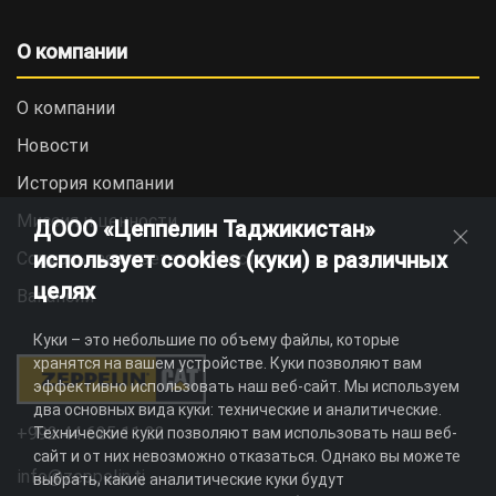
О компании
О компании
Новости
История компании
Миссия и ценности
ДООО «Цеппелин Таджикистан»
использует cookies (куки) в различных
Социальная ответственность
целях
Вакансии
Куки – это небольшие по объему файлы, которые
хранятся на вашем устройстве. Куки позволяют вам
эффективно использовать наш веб-сайт. Мы используем
два основных вида куки: технические и аналитические.
+992 44 625 11 22
Технические куки позволяют вам использовать наш веб-
сайт и от них невозможно отказаться. Однако вы можете
info@zeppelin.tj
выбрать, какие аналитические куки будут