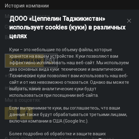
История компании
Миссия и ценности
ДООО «Цеппелин Таджикистан»
использует cookies (куки) в различных
Социальная ответственность
целях
Вакансии
Куки – это небольшие по объему файлы, которые
хранятся на вашем устройстве. Куки позволяют вам
эффективно использовать наш веб-сайт. Мы используем
два основных вида куки: технические и аналитические.
+992 44 625 11 22
Технические куки позволяют вам использовать наш веб-
сайт и от них невозможно отказаться. Однако вы можете
info@zeppelin.tj
выбрать, какие аналитические куки будут
использоваться при посещении веб-сайта.
Мы в соцсетях:
Если вы принимаете куки, вы соглашаетесь, что ваши
данные также будут обрабатываться третьими лицами,
включая компании в США (Google Inc.).
Более подробно об обработке и защите ваших
© 2026 ДООО «Цеппелин Таджикистан». Все права