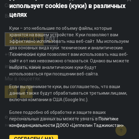
использует cookies (куки) в различных
Социальная ответственность
целях
Вакансии
Куки – это небольшие по объему файлы, которые
хранятся на вашем устройстве. Куки позволяют вам
эффективно использовать наш веб-сайт. Мы используем
два основных вида куки: технические и аналитические.
+992 44 625 11 22
Технические куки позволяют вам использовать наш веб-
сайт и от них невозможно отказаться. Однако вы можете
info@zeppelin.tj
выбрать, какие аналитические куки будут
использоваться при посещении веб-сайта.
Мы в соцсетях:
Если вы принимаете куки, вы соглашаетесь, что ваши
данные также будут обрабатываться третьими лицами,
включая компании в США (Google Inc.).
Более подробно об обработке и защите ваших
© 2026 ДООО «Цеппелин Таджикистан». Все права
персональных данных вы можете узнать в
Политике
защищены. ИНН - 010082996
конфиденциальности ДООО «Цеппелин Таджикистан»
.