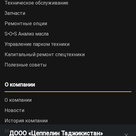
Техническое обслуживание
Запчасти
Ремонтные опции
S•O•S Анализ масла
Управление парком техники
Капитальный ремонт спецтехники
Полезные советы
О компании
О компании
Новости
История компании
Миссия и ценности
ДООО «Цеппелин Таджикистан»