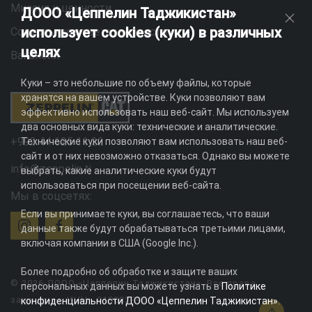
Миссия и ценности
ДООО «Цеппелин Таджикистан»
использует cookies (куки) в различных
Социальная ответственность
целях
Вакансии
Куки – это небольшие по объему файлы, которые
хранятся на вашем устройстве. Куки позволяют вам
эффективно использовать наш веб-сайт. Мы используем
два основных вида куки: технические и аналитические.
+992 44 625 11 22
Технические куки позволяют вам использовать наш веб-
сайт и от них невозможно отказаться. Однако вы можете
info@zeppelin.tj
выбрать, какие аналитические куки будут
использоваться при посещении веб-сайта.
Мы в соцсетях:
Если вы принимаете куки, вы соглашаетесь, что ваши
данные также будут обрабатываться третьими лицами,
включая компании в США (Google Inc.).
Более подробно об обработке и защите ваших
© 2026 ДООО «Цеппелин Таджикистан». Все права
персональных данных вы можете узнать в
Политике
защищены. ИНН - 010082996
конфиденциальности ДООО «Цеппелин Таджикистан»
.