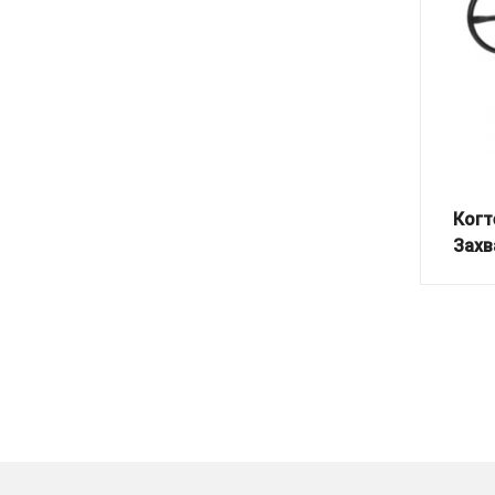
Когт
Захв