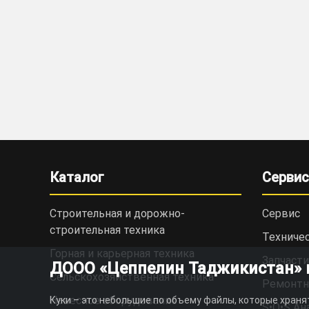
Каталог
Сервис
Строительная и дорожно-
Сервис
cтроительная техника
Техниче
Горная и карьерная техника
Запчасти
ДООО «Цеппелин Таджикистан» ис
Сельскохозяйственная техника
Ремонтн
Навесное оборудование
Куки – это небольшие по объему файлы, которые храня
S•O•S Ан