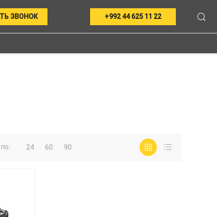
ТЬ ЗВОНОК
+992 44 625 11 22
по:
24
60
90