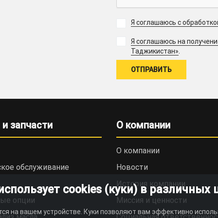
Я соглашаюсь с обработк
Я соглашаюсь на получен
.
Таджикистан»
 и запчасти
О компании
О компании
ское обслуживание
Новости
История компании
пользует cookies (куки) в различных 
ые опции
Миссия и ценности
тся на вашем устройстве. Куки позволяют вам эффективно исполь
ализ масла
Социальная ответственнос