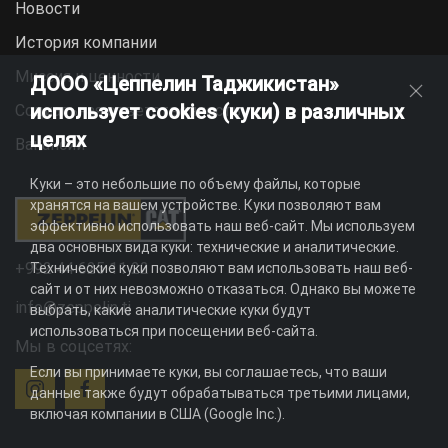
Новости
История компании
Миссия и ценности
ДООО «Цеппелин Таджикистан»
использует cookies (куки) в различных
Социальная ответственность
целях
Вакансии
Куки – это небольшие по объему файлы, которые
хранятся на вашем устройстве. Куки позволяют вам
эффективно использовать наш веб-сайт. Мы используем
два основных вида куки: технические и аналитические.
+992 44 625 11 22
Технические куки позволяют вам использовать наш веб-
сайт и от них невозможно отказаться. Однако вы можете
info@zeppelin.tj
выбрать, какие аналитические куки будут
использоваться при посещении веб-сайта.
Мы в соцсетях:
Если вы принимаете куки, вы соглашаетесь, что ваши
данные также будут обрабатываться третьими лицами,
включая компании в США (Google Inc.).