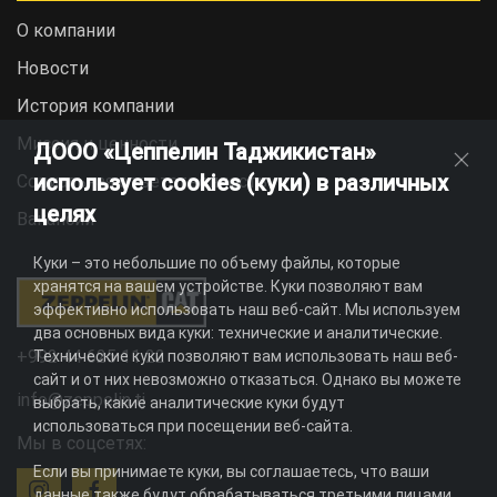
О компании
Новости
История компании
Миссия и ценности
ДООО «Цеппелин Таджикистан»
использует cookies (куки) в различных
Социальная ответственность
целях
Вакансии
Куки – это небольшие по объему файлы, которые
хранятся на вашем устройстве. Куки позволяют вам
эффективно использовать наш веб-сайт. Мы используем
два основных вида куки: технические и аналитические.
+992 44 625 11 22
Технические куки позволяют вам использовать наш веб-
сайт и от них невозможно отказаться. Однако вы можете
info@zeppelin.tj
выбрать, какие аналитические куки будут
использоваться при посещении веб-сайта.
Мы в соцсетях:
Если вы принимаете куки, вы соглашаетесь, что ваши
данные также будут обрабатываться третьими лицами,