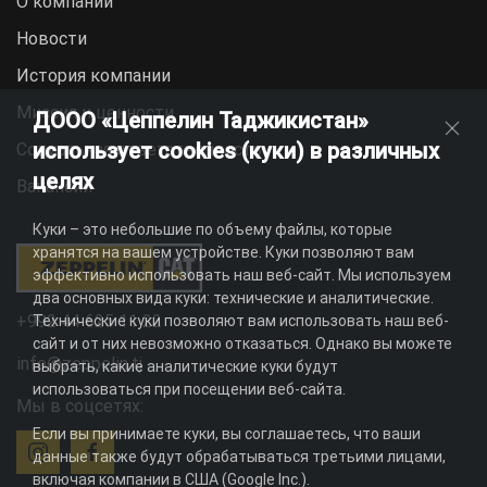
О компании
Новости
История компании
Миссия и ценности
ДООО «Цеппелин Таджикистан»
использует cookies (куки) в различных
Социальная ответственность
целях
Вакансии
Куки – это небольшие по объему файлы, которые
хранятся на вашем устройстве. Куки позволяют вам
эффективно использовать наш веб-сайт. Мы используем
два основных вида куки: технические и аналитические.
+992 44 625 11 22
Технические куки позволяют вам использовать наш веб-
сайт и от них невозможно отказаться. Однако вы можете
info@zeppelin.tj
выбрать, какие аналитические куки будут
использоваться при посещении веб-сайта.
Мы в соцсетях:
Если вы принимаете куки, вы соглашаетесь, что ваши
данные также будут обрабатываться третьими лицами,
включая компании в США (Google Inc.).