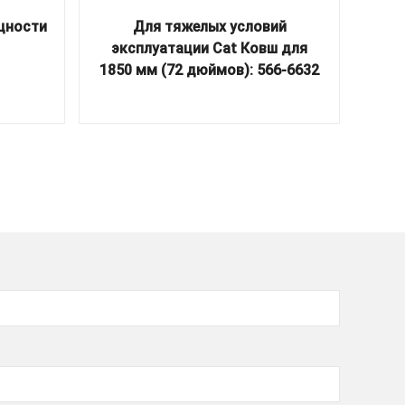
щности
Для тяжелых условий
Ковш
эксплуатации Cat Ковш для
экс
1850 мм (72 дюймов): 566-6632