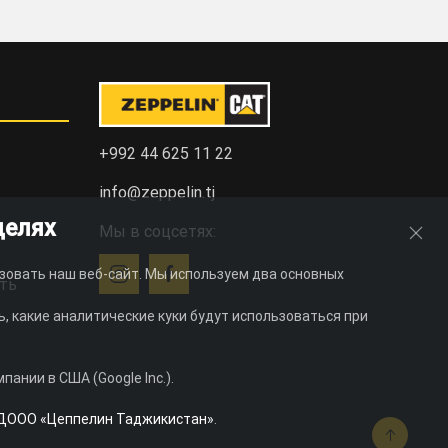
+992 44 625 11 22
info@zeppelin.tj
целях
Мы в соцсетях:
зовать наш веб-сайт. Мы используем два основных
ть
, какие аналитические куки будут использоваться при
ании в США (Google Inc.).
ДООО «Цеппелин Таджикистан»
.