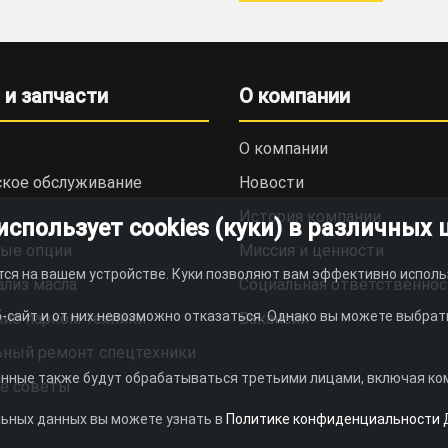
 и запчасти
О компании
О компании
ское обслуживание
Новости
История компании
пользует cookies (куки) в различных 
ые опции
Миссия и ценности
тся на вашем устройстве. Куки позволяют вам эффективно исполь
ализ масла
Социальная ответственнос
-сайт и от них невозможно отказаться. Однако вы можете выбрать
ие парком техники
Вакансии
ьный ремонт спецтехники
анные также будут обрабатываться третьими лицами, включая комп
е советы
льных данных вы можете узнать в
Политике конфиденциальности 