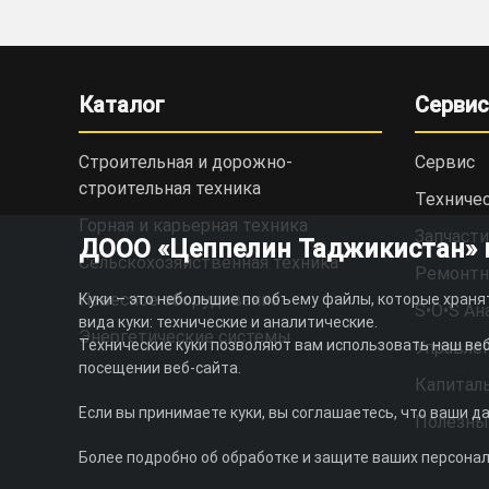
Каталог
Сервис
Строительная и дорожно-
Сервис
cтроительная техника
Техниче
Горная и карьерная техника
Запчасти
ДООО «Цеппелин Таджикистан» ис
Сельскохозяйственная техника
Ремонтн
Навесное оборудование
Куки – это небольшие по объему файлы, которые храня
S•O•S Ан
вида куки: технические и аналитические.
Энергетические системы
Технические куки позволяют вам использовать наш веб
Управлен
посещении веб-сайта.
Капитал
Если вы принимаете куки, вы соглашаетесь, что ваши д
Полезны
Более подробно об обработке и защите ваших персона