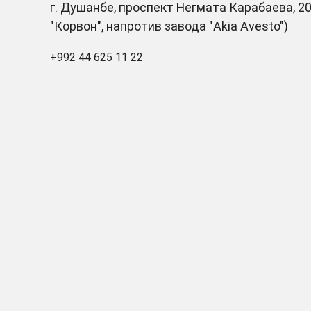
г. Душанбе, проспект Негмата Карабаева, 20
"Корвон", напротив завода "Akia Avesto")
+992 44 625 11 22