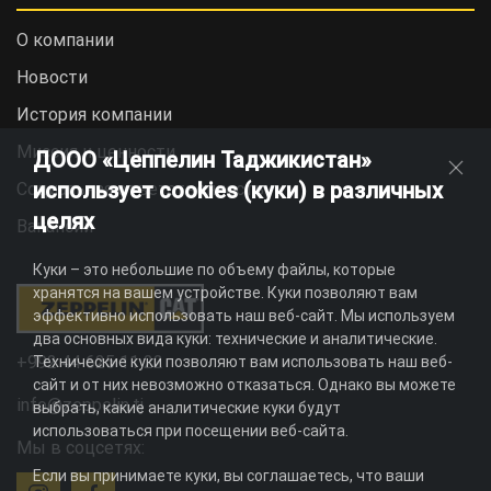
О компании
Новости
История компании
Миссия и ценности
ДООО «Цеппелин Таджикистан»
использует cookies (куки) в различных
Социальная ответственность
целях
Вакансии
Куки – это небольшие по объему файлы, которые
хранятся на вашем устройстве. Куки позволяют вам
эффективно использовать наш веб-сайт. Мы используем
два основных вида куки: технические и аналитические.
+992 44 625 11 22
Технические куки позволяют вам использовать наш веб-
сайт и от них невозможно отказаться. Однако вы можете
info@zeppelin.tj
выбрать, какие аналитические куки будут
использоваться при посещении веб-сайта.
Мы в соцсетях:
Если вы принимаете куки, вы соглашаетесь, что ваши