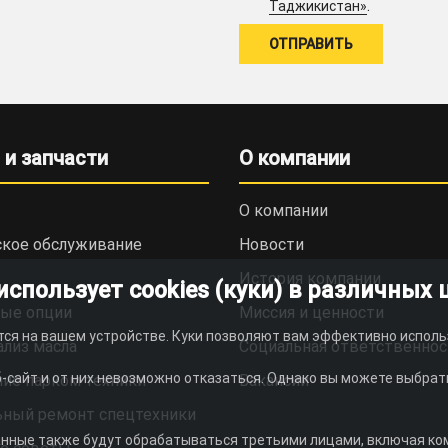
.
Таджикистан»
 и запчасти
О компании
О компании
ское обслуживание
Новости
История компании
пользует cookies (куки) в различных 
ые опции
Миссия и ценности
тся на вашем устройстве. Куки позволяют вам эффективно исполь
ализ масла
Социальная ответственнос
-сайт и от них невозможно отказаться. Однако вы можете выбрать
ие парком техники
Вакансии
ьный ремонт спецтехники
анные также будут обрабатываться третьими лицами, включая комп