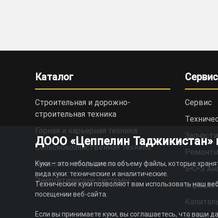
Каталог
Сервис
Строительная и дорожно-
Сервис
cтроительная техника
Техниче
Горная и карьерная техника
Запчасти
ДООО «Цеппелин Таджикистан» ис
Сельскохозяйственная техника
Ремонтн
Навесное оборудование
Куки – это небольшие по объему файлы, которые храня
S•O•S Ан
вида куки: технические и аналитические.
Энергетические системы
Технические куки позволяют вам использовать наш веб
Управлен
посещении веб-сайта.
Капитал
Если вы принимаете куки, вы соглашаетесь, что ваши д