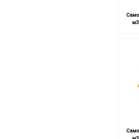
Само
м3
Само
м3