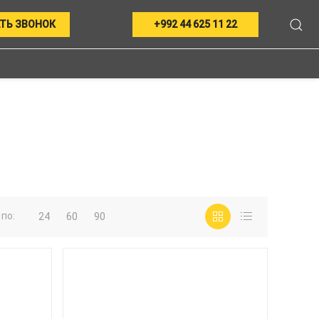
ТЬ ЗВОНОК
+992 44 625 11 22
по:
24
60
90