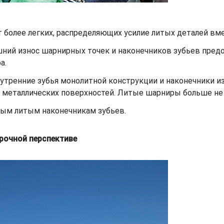
т более легких, распределяющих усилие литых деталей вм
ий износ шарнирных точек и наконечников зубьев пред
а.
утренние зубья монолитной конструкции и наконечники и
ии металлических поверхностей. Литые шарниры больше н
ным литым наконечникам зубьев.
рочной перспективе