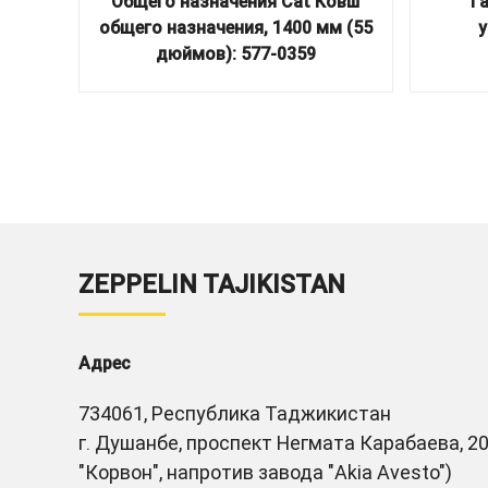
Общего назначения Cat Ковш
Г
общего назначения, 1400 мм (55
у
дюймов): 577-0359
ZEPPELIN TAJIKISTAN
Адрес
734061, Республика Таджикистан
г. Душанбе, проспект Негмата Карабаева, 20
"Корвон", напротив завода "Akia Avesto")