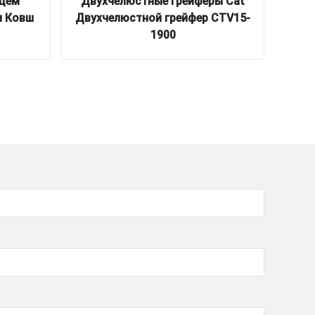
ищем
Двухчелюстные грейферы Cat
Пр
и Ковш
Двухчелюстной грейфер CTV15-
1900