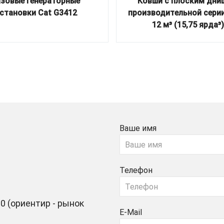
азовые генераторные
Ковши с плоским дн
становки Cat G3412
производительной сери
12 м³ (15,75 ярда³)
Ваше имя
Телефон
0 (ориентир - рынок
E-Mail